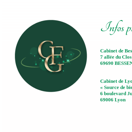
Infos p
Cabinet de Be
7 allée du Clos
69690 BESSE
Cabinet de Ly
« Source de bi
6 boulevard J
69006 Lyon