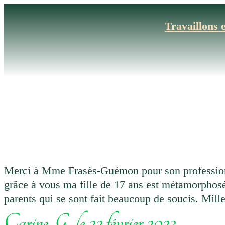
Aller
au
Travaillons 
contenu
Merci à Mme Frasès-Guémon pour son professionn
grâce à vous ma fille de 17 ans est métamorphosé
parents qui se sont fait beaucoup de soucis. Mil
Carine G., le 22 février 2023