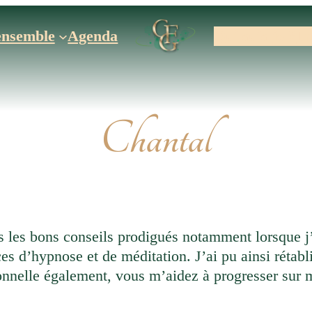
ensemble
Agenda
Qui suis-je ?
In
Chantal
us les bons conseils prodigués notamment lorsque j’
nces d’hypnose et de méditation. J’ai pu ainsi rétab
sonnelle également, vous m’aidez à progresser sur m