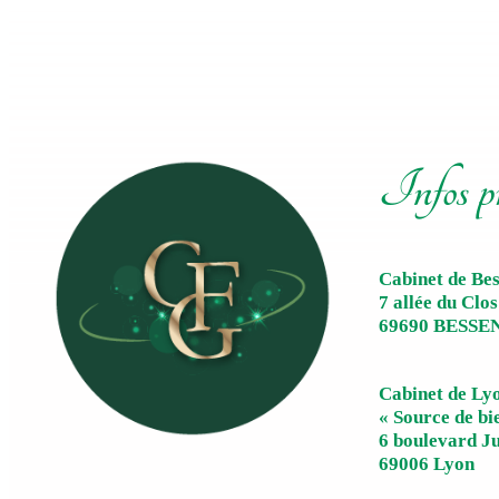
Infos p
Cabinet de Be
7 allée du Clos
69690 BESSE
Cabinet de Ly
« Source de bi
6 boulevard J
69006 Lyon